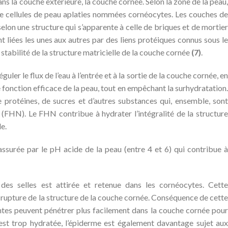
ans la couche extérieure, la couche cornée. Selon la zone de la peau,
e cellules de peau aplaties nommées cornéocytes. Les couches de
elon une structure qui s’apparente à celle de briques et de mortier
 liées les unes aux autres par des liens protéiques connus sous le
tabilité de la structure matricielle de la couche cornée
(7)
.
ler le flux de l’eau à l’entrée et à la sortie de la couche cornée, en
 fonction efficace de la peau, tout en empêchant la surhydratation.
 protéines, de sucres et d’autres substances qui, ensemble, sont
(FHN). Le FHN contribue à hydrater l’intégralité de la structure
e.
ssurée par le pH acide de la peau (entre 4 et 6) qui contribue à
u des selles est attirée et retenue dans les cornéocytes. Cette
 rupture de la structure de la couche cornée. Conséquence de cette
antes peuvent pénétrer plus facilement dans la couche cornée pour
est trop hydratée, l’épiderme est également davantage sujet aux