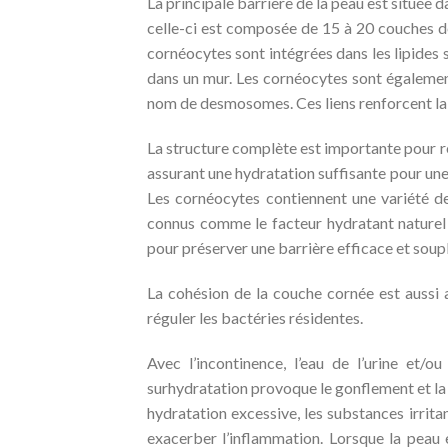
La principale barrière de la peau est située d
celle-ci est composée de 15 à 20 couches d
cornéocytes sont intégrées dans les lipides s
dans un mur. Les cornéocytes sont également
nom de desmosomes. Ces liens renforcent la s
La structure complète est importante pour régu
assurant une hydratation suffisante pour une
Les cornéocytes contiennent une variété de
connus comme le facteur hydratant naturel 
pour préserver une barrière efficace et soupl
La cohésion de la couche cornée est aussi a
réguler les bactéries résidentes.
Avec l’incontinence, l’eau de l’urine et/o
surhydratation provoque le gonflement et la
hydratation excessive, les substances irrit
exacerber l’inflammation. Lorsque la peau 