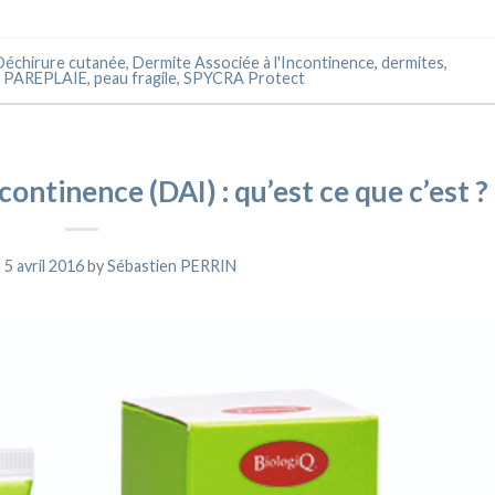
Déchirure cutanée
,
Dermite Associée à l'Incontinence
,
dermites
,
,
PAREPLAIE
,
peau fragile
,
SPYCRA Protect
continence (DAI) : qu’est ce que c’est ?
n
5 avril 2016
by
Sébastien PERRIN