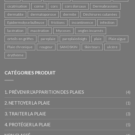
cicatrisation
corne
cors
cors dorsaux
Dermabrasions
dermatite
dermatoporose
dermite
Déchirures cutanées
Epidermolyse bulleuse
frictions
incontinence
infection
lacération
macération
Mycoses
ongles incarnés
orteils en griffes
pareplaie
pareplaiedoigts
plaie
Plaie aigue
Plaie chronique
rougeur
SANOSKIN
Skin tears
ulcère
érythème
CATÉGORIES PRODUIT
1. PRÉVENIR L'APPARITION DES PLAIES
(4)
2. NETTOYER LA PLAIE
(1)
3. TRAITER LA PLAIE
(3)
4. PROTÉGER LA PLAIE
(5)