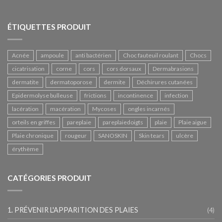
ÉTIQUETTES PRODUIT
Acnée
ampoule
anti bactérien
Choc fauteuil roulant
Chocs
cicatrisation
corne
cors
cors dorsaux
Dermabrasions
dermatite
dermatoporose
dermite
Déchirures cutanées
Epidermolyse bulleuse
frictions
incontinence
infection
lacération
macération
Mycoses
ongles incarnés
orteils en griffes
pareplaie
pareplaiedoigts
plaie
Plaie aigue
Plaie chronique
rougeur
SANOSKIN
Skin tears
ulcère
érythème
CATÉGORIES PRODUIT
1. PRÉVENIR L'APPARITION DES PLAIES
(4)