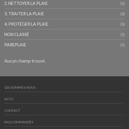
2. NETTOYER LA PLAIE
(1)
3. TRAITER LA PLAIE
(3)
4. PROTÉGER LA PLAIE
(5)
NON CLASSÉ
(1)
PAREPLAIE
(1)
Aucun champ trouvé.
QUI SOMMES-NOUS
ACTU
CONTACT
FAQ COMMANDES